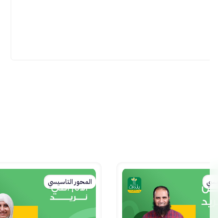
يسي
المحور التاسيسي