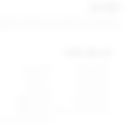
نتائج الدورة
يحصل المتدرب علي شهادة معتمدة من المنصة بعد تمام سماع المحتوي واج
استيعاب المحتوي بشكل جيد كذلك يتوفر نسخة pdf مختصرة للمحتوي
ماذا سوف نتعلم ؟
مقدمة عن الكورس
مقدمة عن بناءات
2-دور الأب في التربية
1-دوائر العلاقات
4-الطبائع و أنواعها
3-تربية الإخوة
6-التعامل مع الجيران
5-التعامل مع الأقارب
8-التعامل مع المدرب و المعلم
7-التعامل مع الأٌقران
9-التعامل مع الغرباء و الميديا