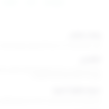
معلومات الدورة
محتوى الدورة
المدرب
التقييمات
وصف مختصر
كورس متكامل للأمهات لبناء شخصية الأبناء وتطوير مهاراتهم الاجتماعية 
التفاصيل
دليل عملي لكل أم تسعى لتمكين أبنائها في المجتمع؛ يقدم الكورس أدوات
وتوجيهه لبناء علاقات إيجابية وناجحة مع الآخرين.
شروط مطلوبة للدورة
يفضل الإلتزام بالمسار التعليمي الذي حددته المنصة حتي يكون الإنتفاع 