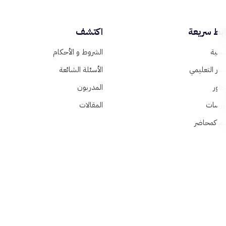
ابط سريعة
اكتشف
ئيسية
الشروط و الأحكام
سار التعليمي
الأسئلة الشائعة
حاور
المدربون
ورسات
المقالات
م كمحاضر