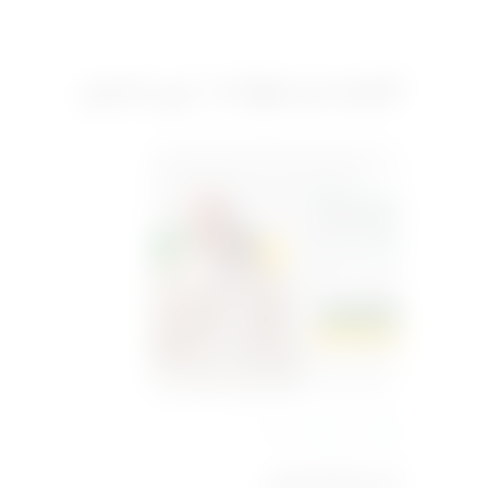
المزيد من دورات د. نهى حسين
محور البناءات
11 درس
51 متدرب
البناء الاجتماعي