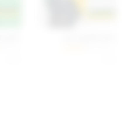
5-البناء النفسي السليم
2-الابن الذي نريد
د\ صالح عبد الكريم
م/ علاء حامد
15 درس
19 درس