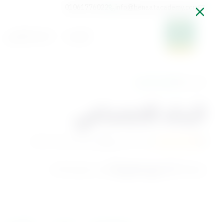
01061776022
info@benaatacademy.com
الرئيسية
المسار التعليمي
الرئيسية
تفاصيل الدورة
البناء الاجتماعي
0
51 متدرب
آخر تحديث فى 06-2026
( د. نهى حسين )
بواسطة :
القسم:
محور البناءات