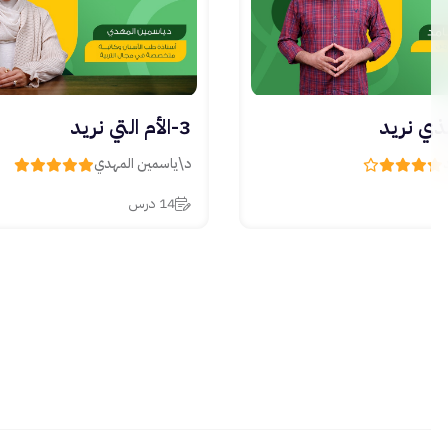
3-الأم التي نريد
د\ياسمين المهدي
14 درس