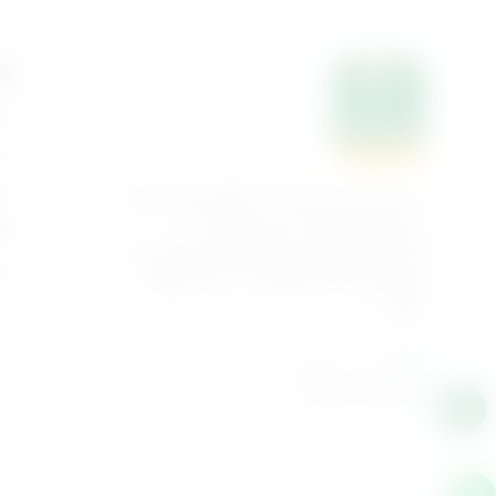
رو
الر
الم
الم
نسعى بكل حب في بناءات لتطوير العمل التربوي
في شمولية وابتكار. متحمسون للتدريب،
الك
وملتزمون على المدى بتوفير موارد تربوية عالية
انض
الجودة تليق بأمهاتنا القائمات بشرف الوظيفة
التربوية
القاهرة - مصر الجديدة
01061776022