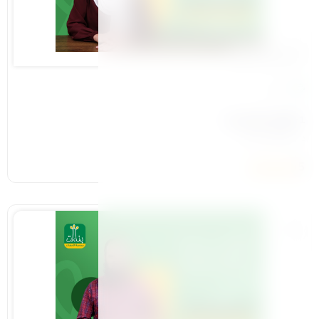
المحور التاسيسي
13 درس
1-قواعد في التربية
د /سولافا سليم
5