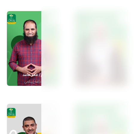
د /سولافا سليم
م/ علاء حامد
مدربة تربوية معتمدة
داعية إسلامي