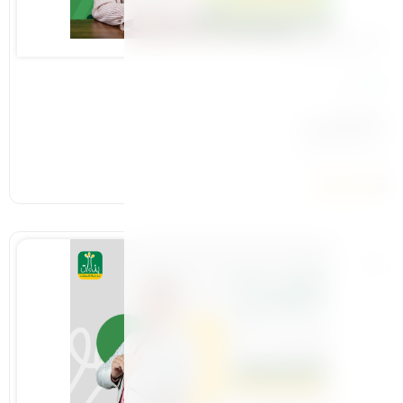
المحور التاسيسي
14 درس
3-الأم التي نريد
د\ياسمين المهدي
5