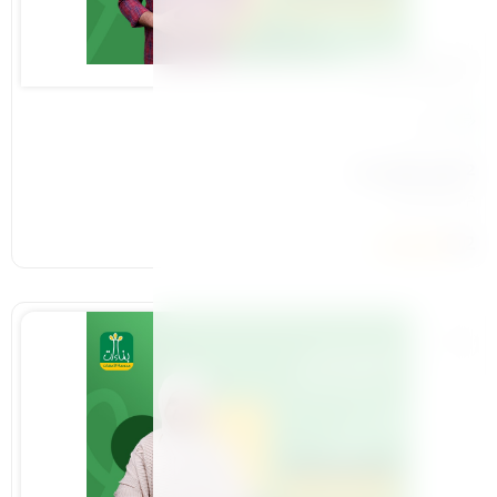
المحور التاسيسي
19 درس
2-الابن الذي نريد
م/ علاء حامد
4.2