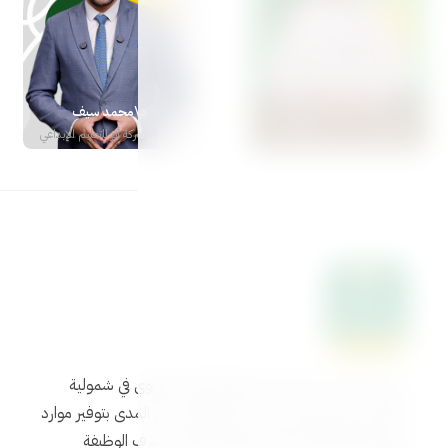
د\ياسمين المهدي
د\محمد سيف
أستاذة طب الأسنان
مؤسس شركة أثر للتعليم الإبداعي
نسعى بكل حب في بناءات لتطوير العمل التربوي في شمولية
وابتكار. متحمسون للتدريب، وملتزمون على المدى بتوفير موارد
تربوية عالية الجودة تليق بأمهاتنا القائمات بشرف الوظيفة