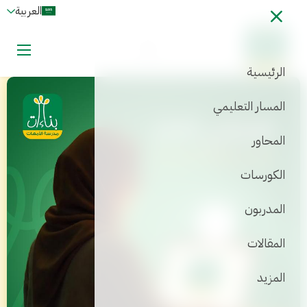
العربية
دخول
اشترك الآن
الرئيسية
A+
المسار التعليمي
A-
المحاور
الكورسات
المدربون
المقالات
المزيد