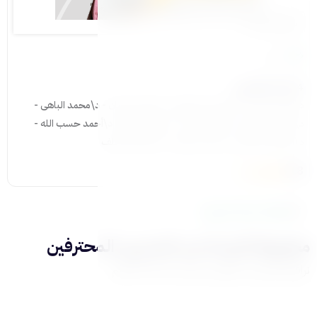
محور البناءات
34 درس
4-البناء الصحي
د\هاني عصام - د\سامي الدحدوح - د\محمد نعمان - د\محمد الباهى -
د\أسماء إبراهيم - د\نوران السيد - د\عمرو وهبة - د\أحمد حسب الله -
د\شادي عبد العزيز - د\زينب ابو زُنه - د\عبد الله خلف
3.8
رفقاء الرحلة التربوية
مجموعة فريدة من المدربين المحترفين
نرافق الأم في كل خطوة ونمنحها بيئة آمنة للتعلم
عرض كل المدربين