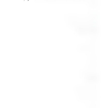
التربوية
القاهرة - مصر الجديدة
01061776022
روابط سريعة
الرئيسية
المسار التعليمي
المحاور
الكورسات
انضم كمحاضر
اكتشف
الشروط و الأحكام
الأسئلة الشائعة
المدربون