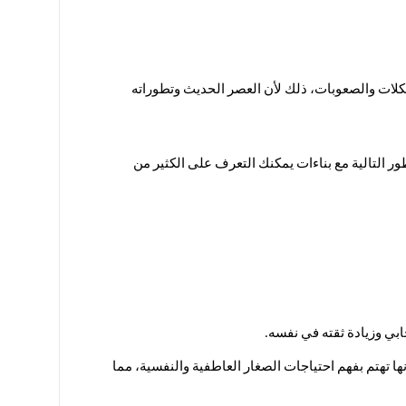
يواجه الآباء تحديات كثيرة عند التعامل مع الصغار مما يجعلهم يبحثون عن أساليب التربية الحديثة للأطفال التي تساعدهم في مواجهة المشكلات والصعوبات، ذلك لأن العصر الحديث وتطوراته 
الكثيرة جعل من الضروري مواكبته من خلال طرق تناسبه في التربية بشكل إيجابي بعيداً عن العنف والعقاب والأساليب السلبية، وعبر السطور التالية مع بناءات يمكنك التعرف على الكثير من 
بي وزيادة ثقته في نفسه.
حيث تعمل الأساليب الإيجابية في التربية على تعزيز التواصل مع الأطفال ودعمهم وتعزيز صحتهم النفسية، مما يجعلهم أكثر سعادة، ذلك لأنها تهتم بفهم احتياجات الصغار العاطفية والنفسية، مما 