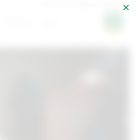
01061776022
info@benaatacademy.com
الرئيسية
المسار التعليمي