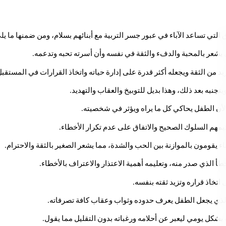
لتي تساعد الآباء في عبور جسر التربية مع أبنائهم بسلام، ومن ضمنها ما يلي
ى يشعر بالمحبة والدفء والثقة في نفسه وأن أسرته تحبه وتدعمه.
د من الثقة ويجعله أكثر قدرة على إدارة حياته واتخاذ القرارات في المستقبل
نبه بعد ذلك، وهذا بديل للتوبيخ والعقاب والتهديد.
لأن الطفل يحاكي كل ما يراه ويؤثر في شخصيته.
ليمهم السلوك الصحيح والاتفاق على عدم تكرار الأخطاء.
ء يقومون بالموازنة بين الحب والشدة، مما يشعر الصغير بالثقة والاحترام.
الذي صدر منه، وتعليمه أهمية الاعتذار والاعتراف بالأخطاء.
تخاذ قراره وتزيد ثقته بنفسه.
 الذي يجعل الطفل يعرف حدوده وثواب وعقاب كافة تصرفاته.
كل يومي ليعبر عن أحلامه ورغباته بدون التقليل مما يقول.