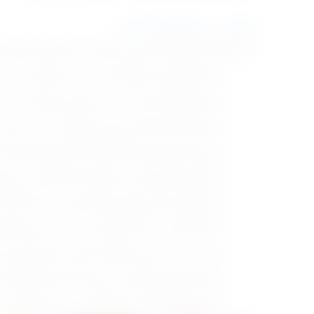
أساليب تربية الأطفال الحديثة
التربية الحديثة للأطفال تتضمن مجموعة من الأساليب والطرق ا
تقبل الطفل وحبه والاهتمام به وتجنب الانتقادات؛ حت
تعويد الطفل الاعتماد على نفسه وحل مشكلاته، مما يزي
توضيح السلوك السلبي وشرحه للطفل حتى لا يكرره ويتج
ضرورة وجود قدوة صالحة يقلدها الطفل ويتعلم منها، 
التسامح مع الأطفال عند القيام بأي خطأ صغير، مع تع
اتباع أسلوب الحزم ولكن بشكل إيجابي، ذلك يجعل الآبا
اختيار أسلوب عقاب للطفل يتناسب مع عمره ومع الخطأ 
تقديم خيارات متعددة للطفل، أسلوب يجعله قادرا على ا
 أسلوب الثواب والعقاب من التربية الحديثة للأطفال
الاستماع للطفل وحل مشكلاته ومنحه مساحة للحديث بش